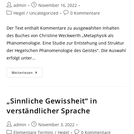
Beitrags-
Beitrag
admin
November 16, 2022
Autor:
veröffentlicht:
Beitrags-
Beitrags-
Hegel
/
Uncategorized
0 Kommentare
Kategorie:
Kommentare:
Der Text enthält Kommentare zu ausgewählten Inhalten
des Buches von Christine Weckwerth „Metaphysik als
Phänomenologie. Eine Studie zur Entstehung und Struktur
der Hegelschen Phänomenologie des Geistes". Die Auswahl
erfolgt unter…
Zitate
Weiterlesen
Und
Gedanken
Zum
Buch
Von
Christine
„Sinnliche Gewissheit“ in
Weckwerth
(2000)
verständlicher Sprache
Beitrags-
Beitrag
admin
November 3, 2022
Autor:
veröffentlicht:
Beitrags-
Beitrags-
Elementare Termini
/
Hegel
0 Kommentare