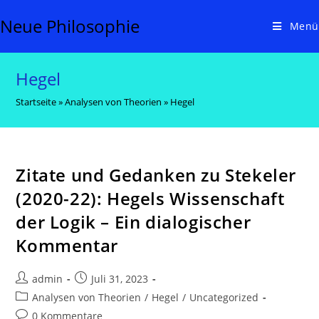
Zum
Neue Philosophie
Inhalt
Menü
springen
Hegel
Startseite
»
Analysen von Theorien
»
Hegel
Zitate und Gedanken zu Stekeler
(2020-22): Hegels Wissenschaft
der Logik – Ein dialogischer
Kommentar
Beitrags-
Beitrag
admin
Juli 31, 2023
Autor:
veröffentlicht:
Beitrags-
Analysen von Theorien
/
Hegel
/
Uncategorized
Kategorie:
Beitrags-
0 Kommentare