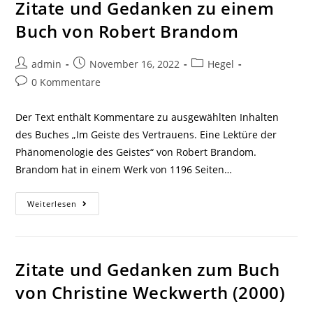
Von
Zitate und Gedanken zu einem
Brady
Bowman
Buch von Robert Brandom
Beitrags-
Beitrag
Beitrags-
admin
November 16, 2022
Hegel
Autor:
veröffentlicht:
Kategorie:
Beitrags-
0 Kommentare
Kommentare:
Der Text enthält Kommentare zu ausgewählten Inhalten
des Buches „Im Geiste des Vertrauens. Eine Lektüre der
Phänomenologie des Geistes“ von Robert Brandom.
Brandom hat in einem Werk von 1196 Seiten…
Zitate
Weiterlesen
Und
Gedanken
Zu
Einem
Buch
Von
Zitate und Gedanken zum Buch
Robert
Brandom
von Christine Weckwerth (2000)