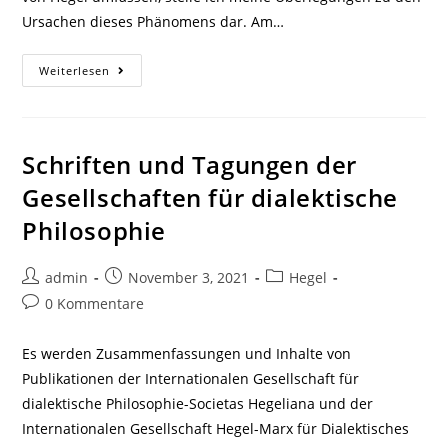
Ursachen dieses Phänomens dar. Am…
Die
Weiterlesen
Spekulative
Methode
Von
Hegel
Und
Das
Schriften und Tagungen der
Lernen
Von
Gesellschaften für dialektische
Mathematik
Philosophie
Beitrags-
Beitrag
Beitrags-
admin
November 3, 2021
Hegel
Autor:
veröffentlicht:
Kategorie:
Beitrags-
0 Kommentare
Kommentare:
Es werden Zusammenfassungen und Inhalte von
Publikationen der Internationalen Gesellschaft für
dialektische Philosophie-Societas Hegeliana und der
Internationalen Gesellschaft Hegel-Marx für Dialektisches