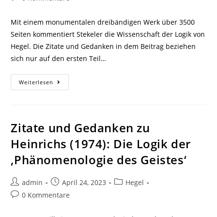
Kommentare:
Mit einem monumentalen dreibändigen Werk über 3500
Seiten kommentiert Stekeler die Wissenschaft der Logik von
Hegel. Die Zitate und Gedanken in dem Beitrag beziehen
sich nur auf den ersten Teil…
Zitate
Weiterlesen
Und
Gedanken
Zu
Stekeler
(2020-
22):
Zitate und Gedanken zu
Hegels
Wissenschaft
Heinrichs (1974): Die Logik der
Der
Logik
‚Phänomenologie des Geistes‘
–
Ein
Dialogischer
Kommentar
Beitrags-
Beitrag
Beitrags-
admin
April 24, 2023
Hegel
Autor:
veröffentlicht:
Kategorie:
Beitrags-
0 Kommentare
Kommentare: