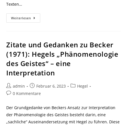
Texten…
Skript
Weiterlesen
Zum
Vortrag
„Texte
Hegels
Verständlicher
Gemacht“
Zitate und Gedanken zu Becker
(1971): Hegels „Phänomenologie
des Geistes“ – eine
Interpretation
Beitrags-
Beitrag
Beitrags-
admin
Februar 6, 2023
Hegel
Autor:
veröffentlicht:
Kategorie:
Beitrags-
0 Kommentare
Kommentare:
Der Grundgedanke von Beckers Ansatz zur Interpretation
der Phänomenologie des Geistes besteht darin, eine
„sachliche“ Auseinandersetzung mit Hegel zu führen. Diese