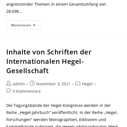
angrenzender Themen in einem Gesamtumfang von
28.698…
Auswertung
Weiterlesen
Von
Schriften
Der
Internationalen
Hegel-
Gesellschaft
Inhalte von Schriften der
Internationalen Hegel-
Gesellschaft
Beitrags-
Beitrag
Beitrags-
admin
November 3, 2021
Hegel
Autor:
veröffentlicht:
Kategorie:
Beitrags-
0 Kommentare
Kommentare:
Die Tagungsbände der Hegel-Kongresse werden in der
Reihe „Hegel-Jahrbuch“ veröffentlicht. In der Reihe „Hegel-
Forschungen“ werden Monographien, Editionen und
Sammelbände publiziert, die Hegels philosophisches Werk