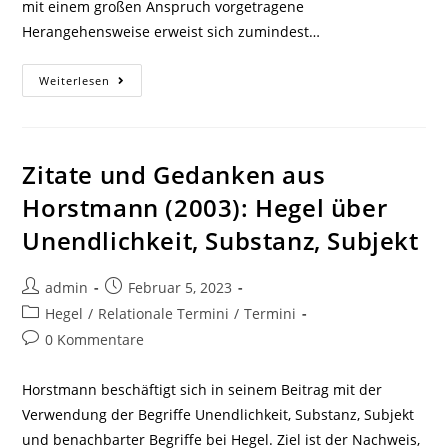
mit einem großen Anspruch vorgetragene
Herangehensweise erweist sich zumindest…
Zitate
Weiterlesen
Und
Gedanken
Zu
Becker
(1971):
Hegels
Zitate und Gedanken aus
„Phänomenologie
Des
Horstmann (2003): Hegel über
Geistes“
–
Unendlichkeit, Substanz, Subjekt
Eine
Interpretation
Beitrags-
Beitrag
admin
Februar 5, 2023
Autor:
veröffentlicht:
Beitrags-
Hegel
/
Relationale Termini
/
Termini
Kategorie:
Beitrags-
0 Kommentare
Kommentare:
Horstmann beschäftigt sich in seinem Beitrag mit der
Verwendung der Begriffe Unendlichkeit, Substanz, Subjekt
und benachbarter Begriffe bei Hegel. Ziel ist der Nachweis,