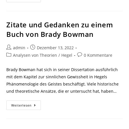
Und
Gedanken
Zu
Einem
Buch
Von
Zitate und Gedanken zu einem
Matthias
Kettner
Buch von Brady Bowman
Beitrags-
Beitrag
admin
Dezember 13, 2022
Autor:
veröffentlicht:
Beitrags-
Beitrags-
Analysen von Theorien
/
Hegel
0 Kommentare
Kategorie:
Kommentare:
Brady Bowman hat sich in seiner Dissertation ausführlich
mit dem Kapitel zur sinnlichen Gewissheit in Hegels
Phänomenologie des Geistes beschäftigt. Viele historische
und theoretische Ansätze, die er untersucht hat, haben…
Zitate
Weiterlesen
Und
Gedanken
Zu
Einem
Buch