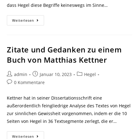
dass Hegel diese Begriffe keineswegs im Sinne…
Zitate
Weiterlesen
Und
Gedanken
Aus
Horstmann
(2003):
Hegel
Zitate und Gedanken zu einem
Über
Unendlichkeit,
Buch von Matthias Kettner
Substanz,
Subjekt
Beitrags-
Beitrag
Beitrags-
admin
Januar 10, 2023
Hegel
Autor:
veröffentlicht:
Kategorie:
Beitrags-
0 Kommentare
Kommentare:
Kettner hat in seiner Dissertationsschrift eine
außerordentlich feingliedrige Analyse des Textes von Hegel
zur sinnlichen Gewissheit vorgenommen, indem er die 10
Seiten von Hegel in 36 Textsegmente zerlegt, die er…
Zitate
Weiterlesen