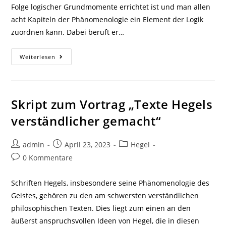
Folge logischer Grundmomente errichtet ist und man allen
acht Kapiteln der Phänomenologie ein Element der Logik
zuordnen kann. Dabei beruft er…
Zitate
Weiterlesen
Und
Gedanken
Zu
Hans-
Friedrich
Fulda
Skript zum Vortrag „Texte Hegels
(1966):
Zur
verständlicher gemacht“
Logik
Der
Phänomenologie
Von
Beitrags-
Beitrag
Beitrags-
admin
April 23, 2023
Hegel
1807
Autor:
veröffentlicht:
Kategorie:
Beitrags-
0 Kommentare
Kommentare:
Schriften Hegels, insbesondere seine Phänomenologie des
Geistes, gehören zu den am schwersten verständlichen
philosophischen Texten. Dies liegt zum einen an den
äußerst anspruchsvollen Ideen von Hegel, die in diesen