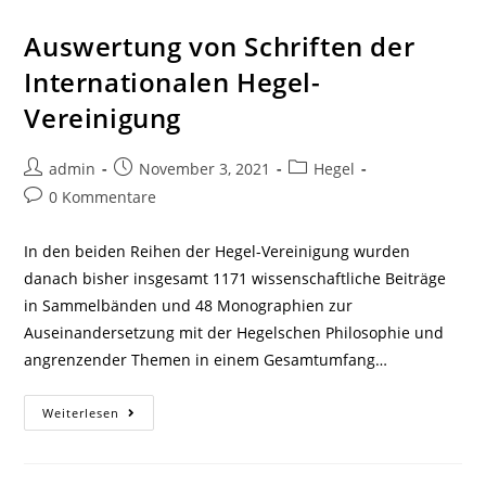
Gesellschaft
Auswertung von Schriften der
Internationalen Hegel-
Vereinigung
Beitrags-
Beitrag
Beitrags-
admin
November 3, 2021
Hegel
Autor:
veröffentlicht:
Kategorie:
Beitrags-
0 Kommentare
Kommentare:
In den beiden Reihen der Hegel-Vereinigung wurden
danach bisher insgesamt 1171 wissenschaftliche Beiträge
in Sammelbänden und 48 Monographien zur
Auseinandersetzung mit der Hegelschen Philosophie und
angrenzender Themen in einem Gesamtumfang…
Auswertung
Weiterlesen
Von
Schriften
Der
Internationalen