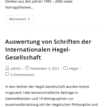
Denken aus den Jahren 1995 – 2006 sowie
Vortragsthemen…
Schriften
Weiterlesen
Und
Tagungen
Der
Gesellschaften
Für
Dialektische
Auswertung von Schriften der
Philosophie
Internationalen Hegel-
Gesellschaft
Beitrags-
Beitrag
Beitrags-
admin
November 3, 2021
Hegel
Autor:
veröffentlicht:
Kategorie:
Beitrags-
0 Kommentare
Kommentare:
In den Reihen der Hegel-Gesellschaft wurden bisher
insgesamt 1466 wissenschaftliche Beiträge in
Sammelbänden und 19 Monographien zur
Auseinandersetzung mit der Hegelschen Philosophie und