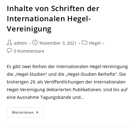
Hegel-
Vereinigung
Inhalte von Schriften der
Internationalen Hegel-
Vereinigung
Beitrags-
Beitrag
Beitrags-
admin
November 3, 2021
Hegel
Autor:
veröffentlicht:
Kategorie:
Beitrags-
0 Kommentare
Kommentare:
Es gibt zwei Reihen der Internationalen Hegel-Vereinigung
die „Hegel-Studien“ und die „Hegel-Studien Beihefte“. Die
bisherigen 29, als Veröffentlichungen der Internationalen
Hegel-Vereinigung deklarierten Publikationen, sind bis auf
eine Ausnahme Tagungsbände und…
Inhalte
Weiterlesen
Von
Schriften
Der
Internationalen
Hegel-