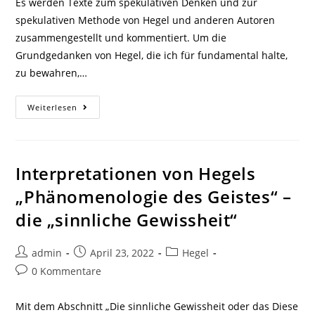
Es werden Texte zum spekulativen Denken und zur
spekulativen Methode von Hegel und anderen Autoren
zusammengestellt und kommentiert. Um die
Grundgedanken von Hegel, die ich für fundamental halte,
zu bewahren,…
Zum
Weiterlesen
Spekulativen
Denken
Und
Zur
Spekulativen
Methode
Interpretationen von Hegels
Bei
Hegel
„Phänomenologie des Geistes“ –
die „sinnliche Gewissheit“
Beitrags-
Beitrag
Beitrags-
admin
April 23, 2022
Hegel
Autor:
veröffentlicht:
Kategorie:
Beitrags-
0 Kommentare
Kommentare:
Mit dem Abschnitt „Die sinnliche Gewissheit oder das Diese