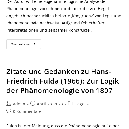
Der Autor will eine sogenannte logische Analyse der
Phänomenologie vornehmen, indem er die von Hegel
angeblich nachdrücklich betonte ‚Kongruenz‘ von Logik und
Phänomenologie nachweist. Aufgrund fehlerhafter
Interpretationen und seltsamer Konstrukte…
Zitate
Weiterlesen
Und
Gedanken
Zu
Heinrichs
(1974):
Die
Zitate und Gedanken zu Hans-
Logik
Der
Friedrich Fulda (1966): Zur Logik
‚Phänomenologie
Des
der Phänomenologie von 1807
Geistes‘
Beitrags-
Beitrag
Beitrags-
admin
April 23, 2023
Hegel
Autor:
veröffentlicht:
Kategorie:
Beitrags-
0 Kommentare
Kommentare:
Fulda ist der Meinung, dass die Phänomenologie auf einer