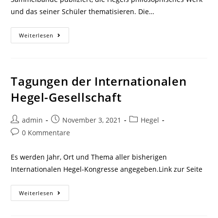
und das seiner Schüler thematisieren. Die…
Inhalte
Weiterlesen
Von
Schriften
Der
Internationalen
Hegel-
Gesellschaft
Tagungen der Internationalen
Hegel-Gesellschaft
Beitrags-
Beitrag
Beitrags-
admin
November 3, 2021
Hegel
Autor:
veröffentlicht:
Kategorie:
Beitrags-
0 Kommentare
Kommentare:
Es werden Jahr, Ort und Thema aller bisherigen
Internationalen Hegel-Kongresse angegeben.Link zur Seite
Tagungen
Weiterlesen
Der
Internationalen
Hegel-