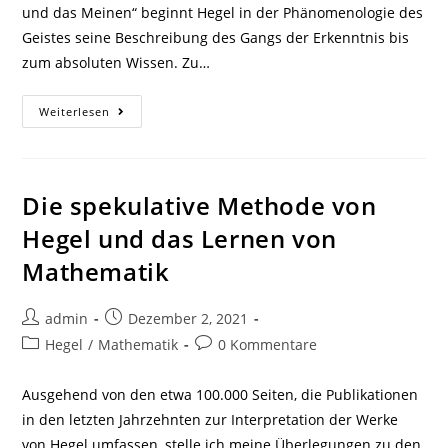
und das Meinen“ beginnt Hegel in der Phänomenologie des
Geistes seine Beschreibung des Gangs der Erkenntnis bis
zum absoluten Wissen. Zu…
Interpretationen
Weiterlesen
Von
Hegels
„Phänomenologie
Des
Geistes“
–
Die spekulative Methode von
Die
„sinnliche
Hegel und das Lernen von
Gewissheit“
Mathematik
Beitrags-
Beitrag
admin
Dezember 2, 2021
Autor:
veröffentlicht:
Beitrags-
Beitrags-
Hegel
/
Mathematik
0 Kommentare
Kategorie:
Kommentare:
Ausgehend von den etwa 100.000 Seiten, die Publikationen
in den letzten Jahrzehnten zur Interpretation der Werke
von Hegel umfassen, stelle ich meine Überlegungen zu den