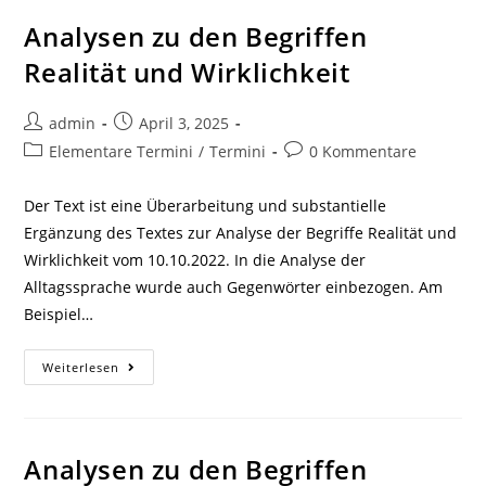
Relation
Und
Analysen zu den Begriffen
Verhältnis
Realität und Wirklichkeit
Beitrags-
Beitrag
admin
April 3, 2025
Autor:
veröffentlicht:
Beitrags-
Beitrags-
Elementare Termini
/
Termini
0 Kommentare
Kategorie:
Kommentare:
Der Text ist eine Überarbeitung und substantielle
Ergänzung des Textes zur Analyse der Begriffe Realität und
Wirklichkeit vom 10.10.2022. In die Analyse der
Alltagssprache wurde auch Gegenwörter einbezogen. Am
Beispiel…
Analysen
Weiterlesen
Zu
Den
Begriffen
Realität
Und
Wirklichkeit
Analysen zu den Begriffen