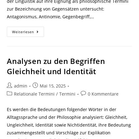
der Linguistik auf ihre Eignung als philosophische Termini
zur Bezeichnung von Gegensätzen untersucht:
Antagonismus, Antinomie, Gegenbegriff,…
Analysen
Weiterlesen
Von
Bezeichnungen
Für
Gegensätze
Analysen zu den Begriffen
Gleichheit und Identität
Beitrags-
Beitrag
admin
Mai 15, 2025
Autor:
veröffentlicht:
Beitrags-
Beitrags-
Relationale Termini
/
Termini
0 Kommentare
Kategorie:
Kommentare:
Es werden die Bedeutungen folgender Wörter in der
Alltagssprache und der Philosophie analysiert: Gleichheit,
Ungleichheit, Identität sowie Nichtidentität, ihre Bedeutung
zusammengestellt und Vorschläge zur Explikation