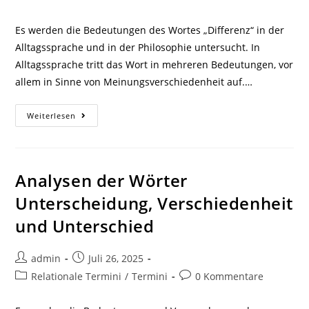
Kategorie:
Kommentare:
Es werden die Bedeutungen des Wortes „Differenz“ in der
Alltagssprache und in der Philosophie untersucht. In
Alltagssprache tritt das Wort in mehreren Bedeutungen, vor
allem in Sinne von Meinungsverschiedenheit auf.…
Analysen
Weiterlesen
Des
Wortes
„Differenz“
Analysen der Wörter
Unterscheidung, Verschiedenheit
und Unterschied
Beitrags-
Beitrag
admin
Juli 26, 2025
Autor:
veröffentlicht:
Beitrags-
Beitrags-
Relationale Termini
/
Termini
0 Kommentare
Kategorie:
Kommentare: