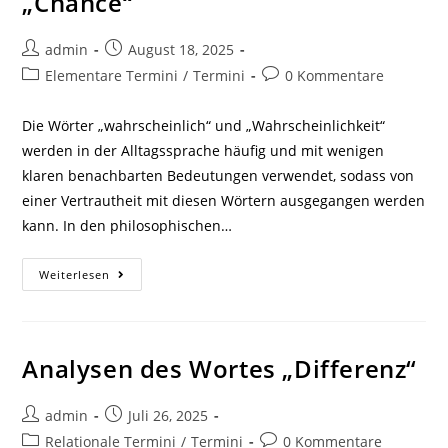
„Chance“
Beitrags-
Beitrag
admin
August 18, 2025
Autor:
veröffentlicht:
Beitrags-
Beitrags-
Elementare Termini
/
Termini
0 Kommentare
Kategorie:
Kommentare:
Die Wörter „wahrscheinlich“ und „Wahrscheinlichkeit“
werden in der Alltagssprache häufig und mit wenigen
klaren benachbarten Bedeutungen verwendet, sodass von
einer Vertrautheit mit diesen Wörtern ausgegangen werden
kann. In den philosophischen…
Analysen
Weiterlesen
Zu
Den
Begriffen
„Wahrscheinlichkeit“
Und
„Chance“
Analysen des Wortes „Differenz“
Beitrags-
Beitrag
admin
Juli 26, 2025
Autor:
veröffentlicht:
Beitrags-
Beitrags-
Relationale Termini
/
Termini
0 Kommentare