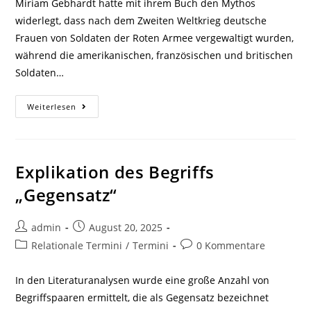
Miriam Gebhardt hatte mit ihrem Buch den Mythos
widerlegt, dass nach dem Zweiten Weltkrieg deutsche
Frauen von Soldaten der Roten Armee vergewaltigt wurden,
während die amerikanischen, französischen und britischen
Soldaten…
Zitate,
Weiterlesen
Bemerkungen
Und
Gedanken
Zu
Gebhardt
(2015):
Explikation des Begriffs
Als
Die
„Gegensatz“
Soldaten
Kamen.
Die
Vergewaltigung
Beitrags-
Beitrag
admin
August 20, 2025
Deutscher
Autor:
veröffentlicht:
Frauen
Beitrags-
Beitrags-
Relationale Termini
/
Termini
0 Kommentare
Am
Kategorie:
Kommentare:
Ende
Des
In den Literaturanalysen wurde eine große Anzahl von
Zweiten
Weltkriegs
Begriffspaaren ermittelt, die als Gegensatz bezeichnet