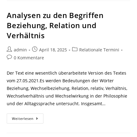
Entität,
Ding,
Gegenstand
Analysen zu den Begriffen
Und
Objekt
Beziehung, Relation und
Verhältnis
Beitrags-
Beitrag
Beitrags-
admin
April 18, 2025
Relationale Termini
Autor:
veröffentlicht:
Kategorie:
Beitrags-
0 Kommentare
Kommentare:
Der Text eine wesentlich überarbeitete Version des Textes
vom 27.05.2021.Es werden Bedeutungen der Wörter
Beziehung, Wechselbeziehung, Relation, relativ, Verhältnis,
Wechselverhältnis und Wechselwirkung in der Philosophie
und der Alltagssprache untersucht. Insgesamt…
Analysen
Weiterlesen
Zu
Den
Begriffen
Beziehung,