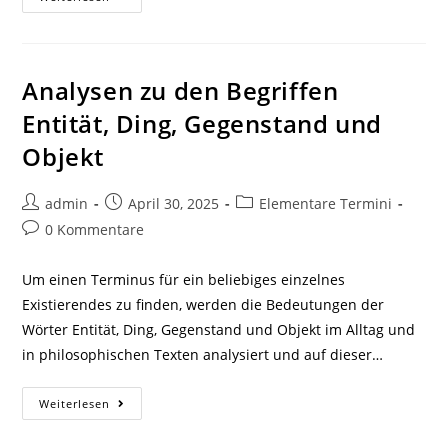
Zum
Wort
„Ereignis“
Analysen zu den Begriffen
Entität, Ding, Gegenstand und
Objekt
Beitrags-
Beitrag
Beitrags-
admin
April 30, 2025
Elementare Termini
Autor:
veröffentlicht:
Kategorie:
Beitrags-
0 Kommentare
Kommentare:
Um einen Terminus für ein beliebiges einzelnes
Existierendes zu finden, werden die Bedeutungen der
Wörter Entität, Ding, Gegenstand und Objekt im Alltag und
in philosophischen Texten analysiert und auf dieser…
Analysen
Weiterlesen
Zu
Den
Begriffen