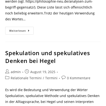
werden (vgl. https://philosophie-neu.de/analysen-zum-
begriff-gegensatz/). Diese Liste lässt sich offensichtlich
noch beliebig erweitern.Trotz der heutigen Verwendung
des Wortes…
Explikation
Weiterlesen
Des
Begriffs
„Gegensatz“
Spekulation und spekulatives
Denken bei Hegel
Beitrags-
Beitrag
admin
August 19, 2025
Autor:
veröffentlicht:
Beitrags-
Beitrags-
Relationale Termini
/
Termini
0 Kommentare
Kategorie:
Kommentare:
Es wird die Bedeutung und Verwendung der Wörter
Spekulation, spekulative Methode und spekulatives Denken
in der Alltagssprache, bei Hegel und seinen Interpreten