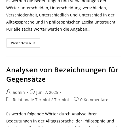
Es werden die Bedeutungen und Verwendungen der
Wörter unterscheiden, Unterscheidung, verschieden,
Verschiedenheit, unterschiedlich und Unterschied in der
Alltagssprache und in philosophischen Lexika untersucht.
Für alle sechs Wörter werden die Angaben…
Analysen
Weiterlesen
Der
Wörter
Unterscheidung,
Verschiedenheit
Und
Unterschied
Analysen von Bezeichnungen für
Gegensätze
Beitrags-
Beitrag
admin
Juni 7, 2025
Autor:
veröffentlicht:
Beitrags-
Beitrags-
Relationale Termini
/
Termini
0 Kommentare
Kategorie:
Kommentare:
Es werden folgende Wörter durch Analyse ihrer
Bedeutungen in der Alltagssprache, der Philosophie und