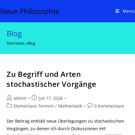
Zum
Neue Philosophie
Inhalt
Menü
springen
Blog
Startseite
»
Blog
Zu Begriff und Arten
stochastischer Vorgänge
Beitrags-
Beitrag
admin
Juli 17, 2026
Autor:
veröffentlicht:
Beitrags-
Beitrags-
Elementare Termini
/
Mathematik
0 Kommentare
Kategorie:
Kommentare:
Der Beitrag enthält neue Überlegungen zu stochastischen
Vorgängen, zu denen ich durch Diskussionen mit