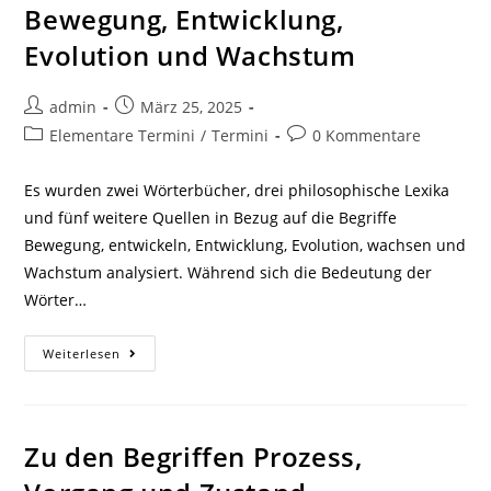
Bewegung, Entwicklung,
Evolution und Wachstum
Beitrags-
Beitrag
admin
März 25, 2025
Autor:
veröffentlicht:
Beitrags-
Beitrags-
Elementare Termini
/
Termini
0 Kommentare
Kategorie:
Kommentare:
Es wurden zwei Wörterbücher, drei philosophische Lexika
und fünf weitere Quellen in Bezug auf die Begriffe
Bewegung, entwickeln, Entwicklung, Evolution, wachsen und
Wachstum analysiert. Während sich die Bedeutung der
Wörter…
Analysen
Weiterlesen
Zu
Den
Begriffen
Bewegung,
Entwicklung,
Evolution
Zu den Begriffen Prozess,
Und
Wachstum