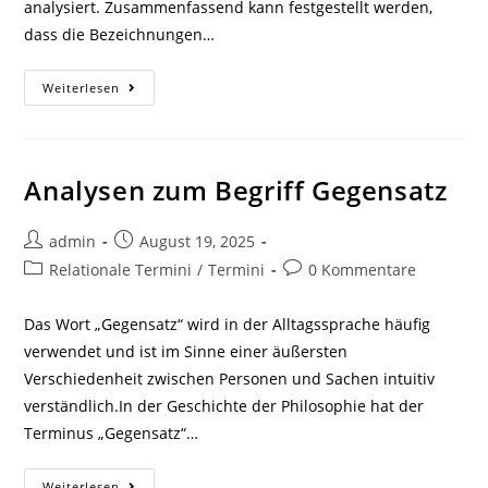
analysiert. Zusammenfassend kann festgestellt werden,
dass die Bezeichnungen…
Spekulation
Weiterlesen
Und
Spekulatives
Denken
Bei
Hegel
Analysen zum Begriff Gegensatz
Beitrags-
Beitrag
admin
August 19, 2025
Autor:
veröffentlicht:
Beitrags-
Beitrags-
Relationale Termini
/
Termini
0 Kommentare
Kategorie:
Kommentare:
Das Wort „Gegensatz“ wird in der Alltagssprache häufig
verwendet und ist im Sinne einer äußersten
Verschiedenheit zwischen Personen und Sachen intuitiv
verständlich.In der Geschichte der Philosophie hat der
Terminus „Gegensatz“…
Analysen
Weiterlesen