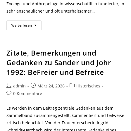
Zoologe und Anthropologe in wissenschaftlich fundierter, in
sehr anschaulicher und oft unterhaltsamer…
Zitate
Weiterlesen
Und
Gedanken
Zu
„Die
Evolution
Der
Zitate, Bemerkungen und
Gewalt“
(Meller
Gedanken zu Sander und Johr
Et
Al.
1992: BeFreier und Befreite
2024)
Beitrags-
Beitrag
Beitrags-
admin
März 24, 2026
Historisches
Autor:
veröffentlicht:
Kategorie:
Beitrags-
0 Kommentare
Kommentare:
Es werden in dem Beitrag zentrale Gedanken aus dem
Sammelband zusammengestellt, kommentiert und teilweise
kritisch beleuchtet. Von der Frauenforscherin Ingrid
Schmidt-Harzbach wird der interessante Gedanke eines