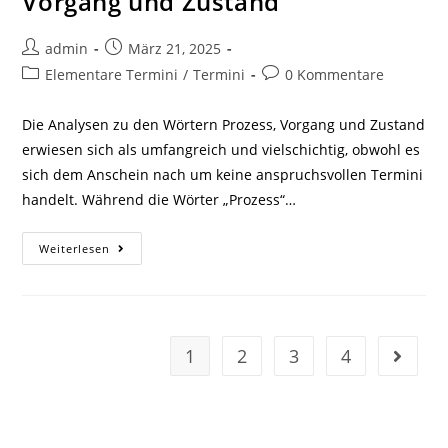
Vorgang und Zustand
Beitrags-
Beitrag
admin
März 21, 2025
Autor:
veröffentlicht:
Beitrags-
Beitrags-
Elementare Termini
/
Termini
0 Kommentare
Kategorie:
Kommentare:
Die Analysen zu den Wörtern Prozess, Vorgang und Zustand
erwiesen sich als umfangreich und vielschichtig, obwohl es
sich dem Anschein nach um keine anspruchsvollen Termini
handelt. Während die Wörter „Prozess“…
Zu
Weiterlesen
Den
Begriffen
Prozess,
Vorgang
Und
Zustand
1
2
3
4
Gehe zu