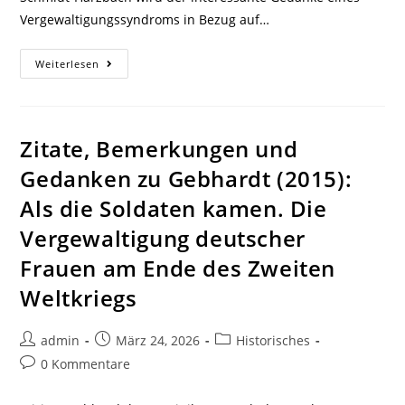
Vergewaltigungssyndroms in Bezug auf…
Zitate,
Weiterlesen
Bemerkungen
Und
Gedanken
Zu
Sander
Und
Zitate, Bemerkungen und
Johr
1992:
Gedanken zu Gebhardt (2015):
BeFreier
Und
Als die Soldaten kamen. Die
Befreite
Vergewaltigung deutscher
Frauen am Ende des Zweiten
Weltkriegs
Beitrags-
Beitrag
Beitrags-
admin
März 24, 2026
Historisches
Autor:
veröffentlicht:
Kategorie:
Beitrags-
0 Kommentare
Kommentare: