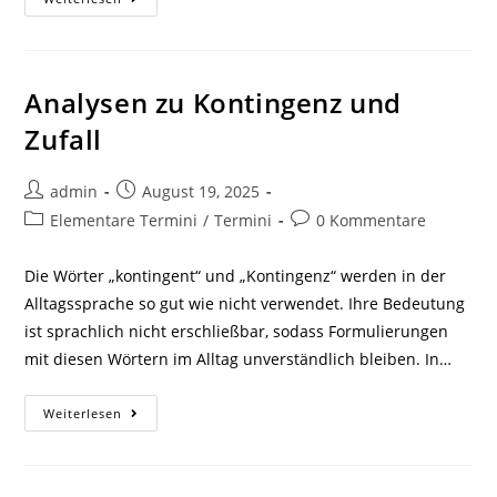
Zum
Begriff
Gegensatz
Analysen zu Kontingenz und
Zufall
Beitrags-
Beitrag
admin
August 19, 2025
Autor:
veröffentlicht:
Beitrags-
Beitrags-
Elementare Termini
/
Termini
0 Kommentare
Kategorie:
Kommentare:
Die Wörter „kontingent“ und „Kontingenz“ werden in der
Alltagssprache so gut wie nicht verwendet. Ihre Bedeutung
ist sprachlich nicht erschließbar, sodass Formulierungen
mit diesen Wörtern im Alltag unverständlich bleiben. In…
Analysen
Weiterlesen
Zu
Kontingenz
Und
Zufall