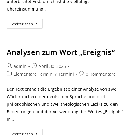
unterbreitet.Erstaunlich ist die vielfältige
Übereinstimmung…
Analysen
Weiterlesen
Zu
Den
Begriffen
Gleichheit
Und
Identität
Analysen zum Wort „Ereignis“
Beitrags-
Beitrag
admin
April 30, 2025
Autor:
veröffentlicht:
Beitrags-
Beitrags-
Elementare Termini
/
Termini
0 Kommentare
Kategorie:
Kommentare:
Der Text enthält die Ergebnisse einer Analyse von zwei
Wörterbüchern der deutschen Sprache und drei
philosophischen und zwei theologischen Lexika zu den
Bedeutungen und der Verwendung des Wortes „Ereignis“.
In…
Analysen
Weiterlesen