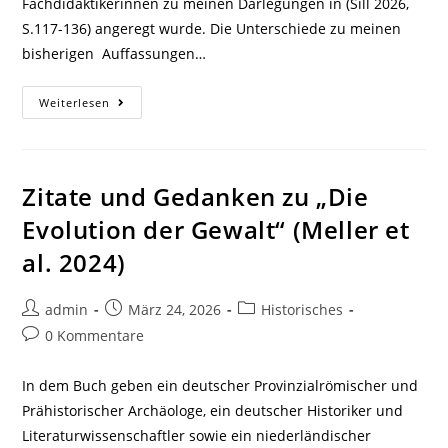
Fachdidaktikerinnen zu meinen Darlegungen in (Sill 2026,
S.117-136) angeregt wurde. Die Unterschiede zu meinen
bisherigen Auffassungen…
Zu
Weiterlesen
Begriff
Und
Arten
Stochastischer
Vorgänge
Zitate und Gedanken zu „Die
Evolution der Gewalt“ (Meller et
al. 2024)
Beitrags-
Beitrag
Beitrags-
admin
März 24, 2026
Historisches
Autor:
veröffentlicht:
Kategorie:
Beitrags-
0 Kommentare
Kommentare:
In dem Buch geben ein deutscher Provinzialrömischer und
Prähistorischer Archäologe, ein deutscher Historiker und
Literaturwissenschaftler sowie ein niederländischer