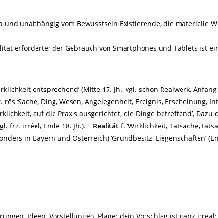
halb und unabhängig vom Bewusstsein Existierende, die materielle W
ealität erforderte; der Gebrauch von Smartphones und Tablets ist e
irklichkeit entsprechend’ (Mitte 17. Jh., vgl. schon Realwerk, Anfang 17
at. rēs ‘Sache, Ding, Wesen, Angelegenheit, Ereignis, Erscheinung, Int
ichkeit, auf die Praxis ausgerichtet, die Dinge betreffend’, Dazu d
l. frz. irréel, Ende 18. Jh.). –
Realität
f. ‘Wirklichkeit, Tatsache, tat
esonders in Bayern und Österreich) ‘Grundbesitz, Liegenschaften’ (End
erungen, Ideen, Vorstellungen, Pläne; dein Vorschlag ist ganz irreal;