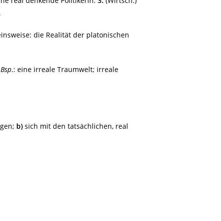
ine real denkende Politikerin.
3.
(Wirtsch.)
.
Seinsweise: die Realität der platonischen
:
Bsp
.: eine irreale Traumwelt; irreale
ngen;
b)
sich mit den tatsächlichen, real