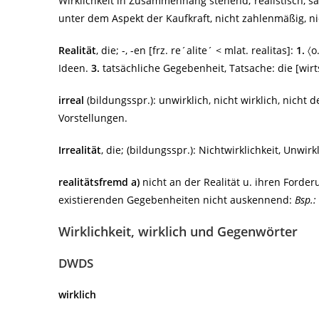
Wirklichkeit in Zusammenhang stehend; realistisch, sac
unter dem Aspekt der Kaufkraft, nicht zahlenmäßig, 
Realität
, die; -, -en [frz. re´alite´ < mlat. realitas]:
1.
〈o.
Ideen.
3.
tatsächliche Gegebenheit, Tatsache: die [wirt
irreal
(bildungsspr.): unwirklich, nicht wirklich, nich
Vorstellungen.
Irrealität
, die; (bildungsspr.): Nichtwirklichkeit, Unwirk
realitätsfremd
a)
nicht an der Realität u. ihren Forder
existierenden Gegebenheiten nicht auskennend:
Bsp.:
Wirklichkeit, wirklich und Gegenwörter
DWDS
wirklich