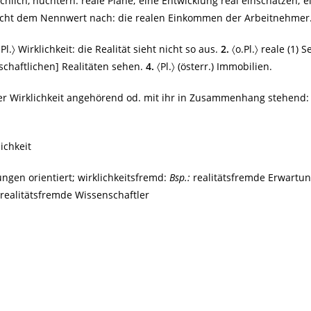
hlich, nüchtern: reale Pläne; eine Entwicklung real einschätzen; e
nicht dem Nennwert nach: die realen Einkommen der Arbeitnehmer
Pl.〉 Wirklichkeit: die Realität sieht nicht so aus.
2.
〈o.Pl.〉 reale (1) 
schaftlichen] Realitäten sehen.
4.
〈Pl.〉 (österr.) Immobilien.
t der Wirklichkeit angehörend od. mit ihr in Zusammenhang stehend
lichkeit
ungen orientiert; wirklichkeitsfremd:
Bsp.:
realitätsfremde Erwartu
realitätsfremde Wissenschaftler