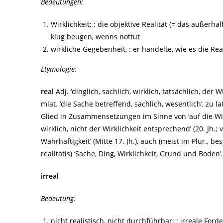
Bedeutungen:
Wirklichkeit; : die objektive Realität (= das außer
klug beugen, wenns nottut
wirkliche Gegebenheit, : er handelte, wie es die R
Etymologie:
real
Adj. ‘dinglich, sachlich, wirklich, tatsächlich, der W
mlat. ‘die Sache betreffend, sachlich, wesentlich’, zu l
Glied in Zusammensetzungen im Sinne von ‘auf die Wirkl
wirklich, nicht der Wirklichkeit entsprechend’ (20. Jh.; vg
Wahrhaftigkeit’ (Mitte 17. Jh.), auch (meist im Plur., b
realitatis) ‘Sache, Ding, Wirklichkeit, Grund und Boden’.
irreal
Bedeutung:
nicht realistisch, nicht durchführbar; : irreale Ford