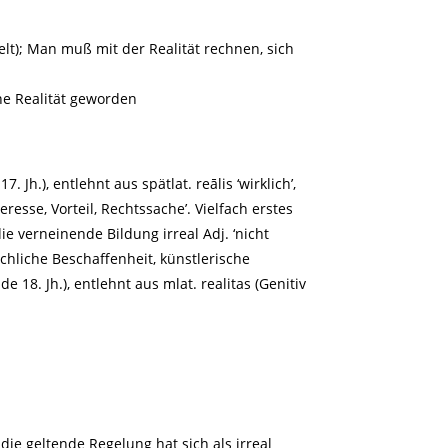
elt); Man muß mit der Realität rechnen, sich
ine Realität geworden
. Jh.), entlehnt aus spätlat. reālis ‘wirklich’,
eresse, Vorteil, Rechtssache’. Vielfach erstes
ie verneinende Bildung irreal Adj. ‘nicht
sächliche Beschaffenheit, künstlerische
e 18. Jh.), entlehnt aus mlat. realitas (Genitiv
 die geltende Regelung hat sich als irreal