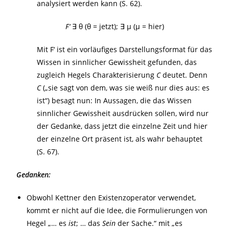
analysiert werden kann (S. 62).
F‘
∃ θ (θ = jetzt); ∃ μ (μ = hier)
Mit F‘ ist ein vorläufiges Darstellungsformat für das
Wissen in sinnlicher Gewissheit gefunden, das
zugleich Hegels Charakterisierung
C
deutet. Denn
C
(„sie sagt von dem, was sie weiß nur dies aus: es
ist“) besagt nun: In Aussagen, die das Wissen
sinnlicher Gewissheit ausdrücken sollen, wird nur
der Gedanke, dass jetzt die einzelne Zeit und hier
der einzelne Ort präsent ist, als wahr behauptet
(S. 67).
Gedanken:
Obwohl Kettner den Existenzoperator verwendet,
kommt er nicht auf die Idee, die Formulierungen von
Hegel „… es
ist
; … das
Sein
der Sache.“ mit „es