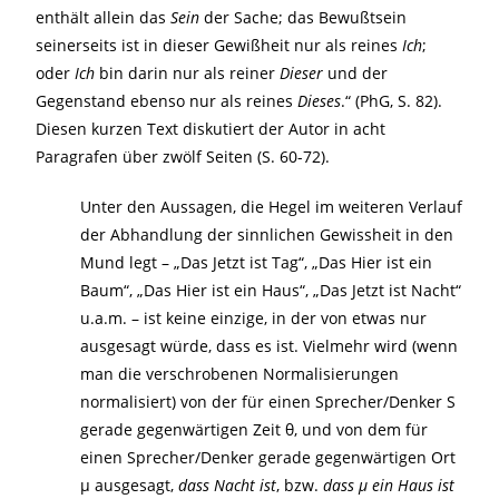
enthält allein das
Sein
der Sache; das Bewußtsein
seinerseits ist in dieser Gewißheit nur als reines
Ich
;
oder
Ich
bin darin nur als reiner
Dieser
und der
Gegenstand ebenso nur als reines
Dieses
.“ (PhG, S. 82).
Diesen kurzen Text diskutiert der Autor in acht
Paragrafen über zwölf Seiten (S. 60-72).
Unter den Aussagen, die Hegel im weiteren Verlauf
der Abhandlung der sinnlichen Gewissheit in den
Mund legt – „Das Jetzt ist Tag“, „Das Hier ist ein
Baum“, „Das Hier ist ein Haus“, „Das Jetzt ist Nacht“
u.a.m. – ist keine einzige, in der von etwas nur
ausgesagt würde, dass es ist. Vielmehr wird (wenn
man die verschrobenen Normalisierungen
normalisiert) von der für einen Sprecher/Denker S
gerade gegenwärtigen Zeit θ, und von dem für
einen Sprecher/Denker gerade gegenwärtigen Ort
μ ausgesagt,
dass Nacht ist
, bzw.
dass
μ ein Haus ist