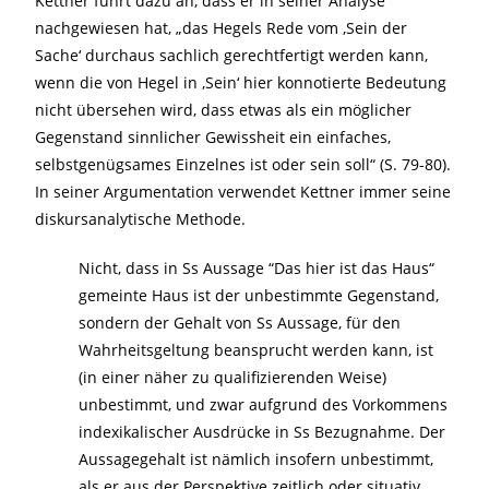
Kettner führt dazu an, dass er in seiner Analyse
nachgewiesen hat, „das Hegels Rede vom ‚Sein der
Sache‘ durchaus sachlich gerechtfertigt werden kann,
wenn die von Hegel in ‚Sein‘ hier konnotierte Bedeutung
nicht übersehen wird, dass etwas als ein möglicher
Gegenstand sinnlicher Gewissheit ein einfaches,
selbstgenügsames Einzelnes ist oder sein soll“ (S. 79-80).
In seiner Argumentation verwendet Kettner immer seine
diskursanalytische Methode.
Nicht, dass in Ss Aussage “Das hier ist das Haus“
gemeinte Haus ist der unbestimmte Gegenstand,
sondern der Gehalt von Ss Aussage, für den
Wahrheitsgeltung beansprucht werden kann, ist
(in einer näher zu qualifizierenden Weise)
unbestimmt, und zwar aufgrund des Vorkommens
indexikalischer Ausdrücke in Ss Bezugnahme. Der
Aussagegehalt ist nämlich insofern unbestimmt,
als er aus der Perspektive zeitlich oder situativ