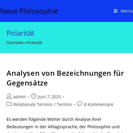
Zum
Neue Philosophie
Inhalt
Menü
springen
Polarität
Startseite
»
Polarität
Analysen von Bezeichnungen für
Gegensätze
Beitrags-
Beitrag
admin
Juni 7, 2025
Autor:
veröffentlicht:
Beitrags-
Beitrags-
Relationale Termini
/
Termini
0 Kommentare
Kategorie:
Kommentare:
Es werden folgende Wörter durch Analyse ihrer
Bedeutungen in der Alltagssprache, der Philosophie und