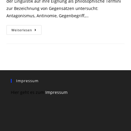
der Linguistik auf ihre Eignung als philosophische Termini
zur Bezeichnung von Gegensätzen untersucht:
Antagonismus, Antinomie, Gegenbegriff,…
Analysen
Weiterlesen
Von
Bezeichnungen
Für
Gegensätze
Impressum
Hier geht es zum
Impressum