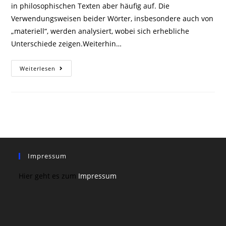
in philosophischen Texten aber häufig auf. Die
Verwendungsweisen beider Wörter, insbesondere auch von
„materiell“, werden analysiert, wobei sich erhebliche
Unterschiede zeigen.Weiterhin…
Sind
Weiterlesen
Die
Wörter
„Materie“
Und
„materiell“
Als
Philosophische
Termini
Geeignet?
Impressum
Hier geht es zum
Impressum