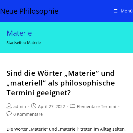
Zum
Neue Philosophie
Inhalt
Menü
springen
Materie
Startseite
»
Materie
Sind die Wörter „Materie“ und
„materiell“ als philosophische
Termini geeignet?
Beitrags-
Beitrag
Beitrags-
admin
April 27, 2022
Elementare Termini
Autor:
veröffentlicht:
Kategorie:
Beitrags-
0 Kommentare
Kommentare:
Die Wörter „Materie“ und „materiell“ treten im Alltag selten,