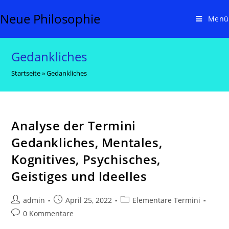
Zum
Neue Philosophie
Inhalt
Menü
springen
Gedankliches
Startseite
»
Gedankliches
Analyse der Termini
Gedankliches, Mentales,
Kognitives, Psychisches,
Geistiges und Ideelles
Beitrags-
Beitrag
Beitrags-
admin
April 25, 2022
Elementare Termini
Autor:
veröffentlicht:
Kategorie:
Beitrags-
0 Kommentare
Kommentare: