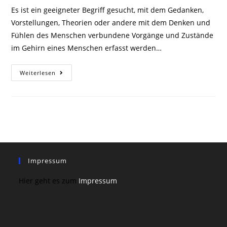
Es ist ein geeigneter Begriff gesucht, mit dem Gedanken,
Vorstellungen, Theorien oder andere mit dem Denken und
Fühlen des Menschen verbundene Vorgänge und Zustände
im Gehirn eines Menschen erfasst werden…
Analyse
Weiterlesen
Der
Termini
Gedankliches,
Mentales,
Kognitives,
Psychisches,
Geistiges
Und
Ideelles
Impressum
Hier geht es zum
Impressum