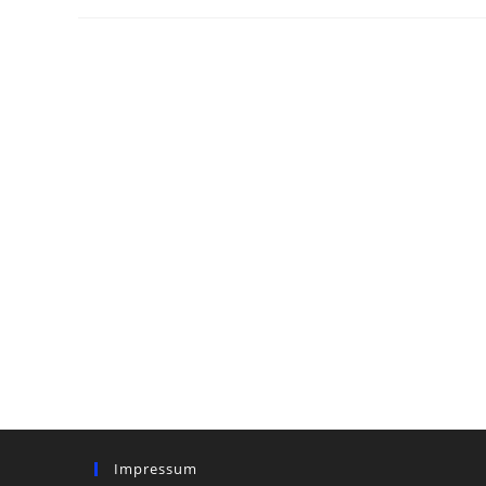
Begriffen
Entität,
Ding,
Gegenstand
Und
Objekt
Impressum