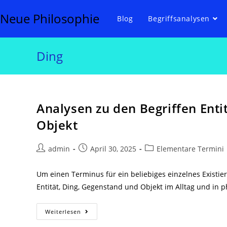
Zum
Neue Philosophie
Inhalt
Blog
Begriffsanalysen
springen
Ding
Analysen zu den Begriffen Enti
Objekt
Beitrags-
Beitrag
Beitrags-
admin
April 30, 2025
Elementare Termini
Autor:
veröffentlicht:
Kategorie:
Um einen Terminus für ein beliebiges einzelnes Existi
Entität, Ding, Gegenstand und Objekt im Alltag und in 
Analysen
Weiterlesen
Zu
Den