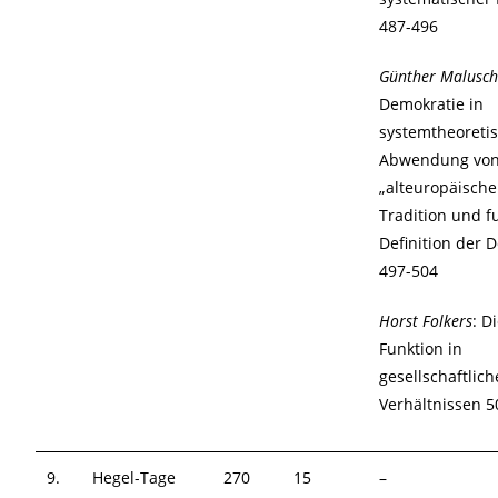
487-496
Günther Malusc
Demokratie in
systemtheoretis
Abwendung von
„alteuropäische
Tradition und f
Definition der 
497-504
Horst Folkers
: D
Funktion in
gesellschaftlic
Verhältnissen 5
9.
Hegel-Tage
270
15
–