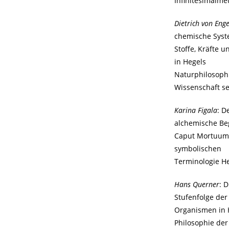
Infinitesimalm
Dietrich von Eng
chemische Syst
Stoffe, Kräfte 
in Hegels
Naturphilosoph
Wissenschaft se
Karina Figala
: D
alchemische Beg
Caput Mortuum 
symbolischen
Terminologie H
Hans Querner
: D
Stufenfolge der
Organismen in 
Philosophie der