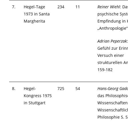
7.
Hegel-Tage
234
11
Reiner Wiehl
: Da
1973 in Santa
psychische Sys
Margherita
Empfindung in 
„Anthropologie“
Adrian Peperzak
Gefühl zur Erin
Versuch einer
strukturellen An
159-182
8.
Hegel-
725
54
Hans-Georg Gad
Kongress 1975
das Philosophis
in Stuttgart
Wissenschaften
Wissenschaftlic
Philosophie S. 