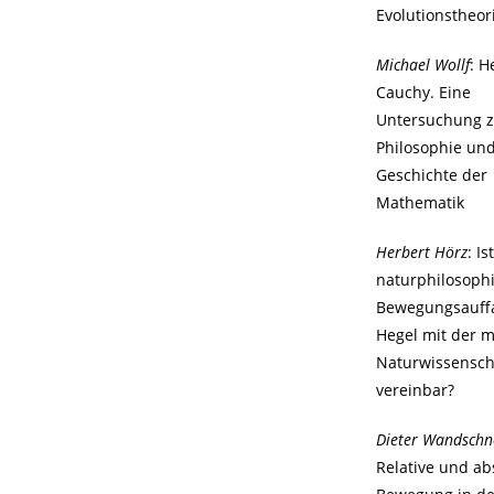
Evolutionstheo
Michael Wollf
: H
Cauchy. Eine
Untersuchung 
Philosophie un
Geschichte der
Mathematik
Herbert Hörz
: Is
naturphilosoph
Bewegungsauff
Hegel mit der 
Naturwissensch
vereinbar?
Dieter Wandschn
Relative und ab