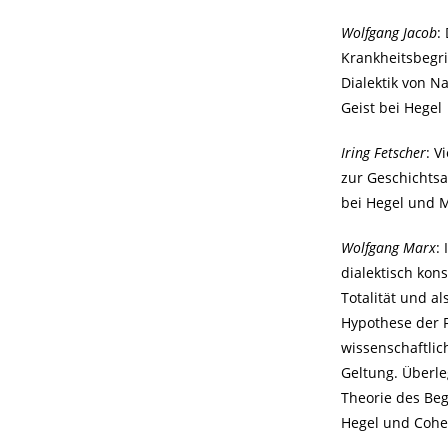
Wolfgang Jacob
:
Krankheitsbegri
Dialektik von N
Geist bei Hegel
Iring Fetscher
: V
zur Geschichts
bei Hegel und 
Wolfgang Marx
: 
dialektisch kon
Totalität und al
Hypothese der 
wissenschaftlic
Geltung. Überl
Theorie des Beg
Hegel und Coh