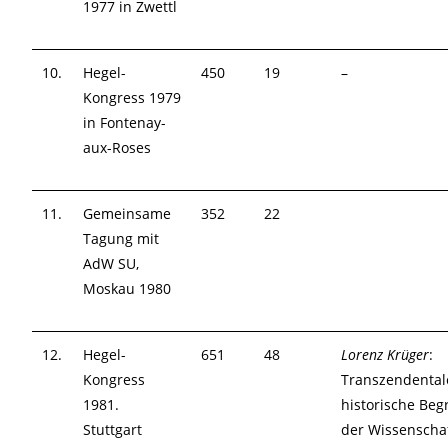
1977 in Zwettl
10.
Hegel-
450
19
–
Kongress 1979
in Fontenay-
aux-Roses
11.
Gemeinsame
352
22
Tagung mit
AdW SU,
Moskau 1980
12.
Hegel-
651
48
Lorenz Krüger
:
Kongress
Transzendental
1981.
historische Be
Stuttgart
der Wissenschaf