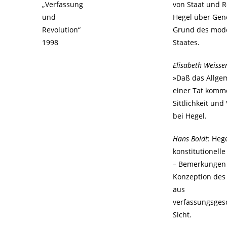
„Verfassung
von Staat und R
und
Hegel über Gen
Revolution“
Grund des mod
1998
Staates.
Elisabeth Weiss
»Daß das Allge
einer Tat komm
Sittlichkeit un
bei Hegel.
Hans Boldt
: Heg
konstitutionell
– Bemerkungen 
Konzeption des
aus
verfassungsgesc
Sicht.