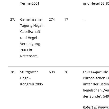
Terme 2001
und Hegel 58-8
27.
Gemeinsame
274
17
–
Tagung Hegel-
Gesellschaft
und Hegel-
Vereinigung
2003 in
Rotterdam
28.
Stuttgarter
698
36
Felix Duque
: Die
Hegel-
europäischen D
Kongreß 2005
unter der Bedi
hegelschen „Ve
der Sünde“. 54
Robert B. Pippin