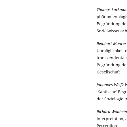
Thomas Luckma
phänomenologi
Begründung de
Sozialwissensch
Reinhart Maurer
Unmöglichkeit e
transzendental
Begründung de
Gesellschaft
Johannes Weiß
: 
,Kantische‘ Be
der Soziologie 
Richard Wollhei
Interpretation,
Perception