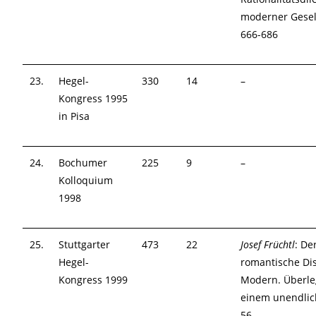
moderner Gesel
666-686
23.
Hegel-
330
14
–
Kongress 1995
in Pisa
24.
Bochumer
225
9
–
Kolloquium
1998
25.
Stuttgarter
473
22
Josef Früchtl
: De
Hegel-
romantische Di
Kongress 1999
Modern. Überl
einem unendlic
56