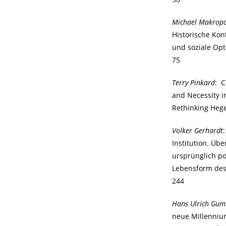
Michael Makrop
Historische Kon
und soziale Op
75
Terry Pinkard
: 
and Necessity in
Rethinking Heg
Volker Gerhardt
Institution. Übe
ursprünglich po
Lebensform de
244
Hans Ulrich Gum
neue Millenniu