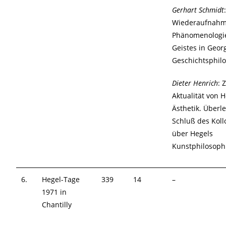
Gerhart Schmidt
Wiederaufnahm
Phänomenologi
Geistes in Geor
Geschichtsphil
Dieter Henrich
: 
Aktualität von 
Ästhetik. Über
Schluß des Kol
über Hegels
Kunstphilosoph
6.
Hegel-Tage
339
14
–
1971 in
Chantilly