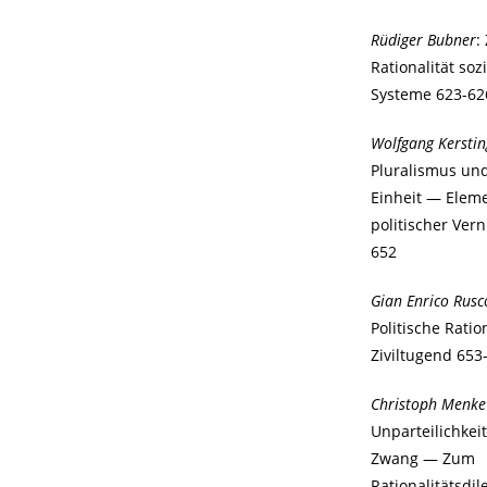
Rüdiger Bubner
:
Rationalität soz
Systeme 623-62
Wolfgang Kerstin
Pluralismus und
Einheit — Elem
politischer Ver
652
Gian Enrico Rusc
Politische Ratio
Ziviltugend 653
Christoph Menke
Unparteilichkei
Zwang — Zum
Rationalitätsd