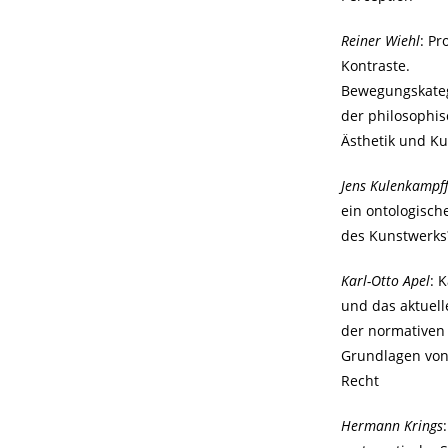
Reiner Wiehl
: P
Kontraste.
Bewegungskateg
der philosophi
Ästhetik und Ku
Jens Kulenkampf
ein ontologisch
des Kunstwerks
Karl-Otto Apel
: 
und das aktuel
der normativen
Grundlagen von
Recht
Hermann Krings