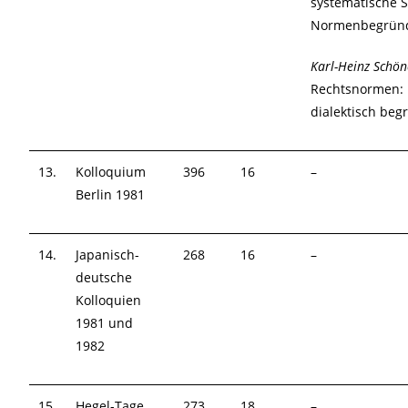
systematische S
Normenbegrün
Karl-Heinz Schö
Rechtsnormen: h
dialektisch beg
13.
Kolloquium
396
16
–
Berlin 1981
14.
Japanisch-
268
16
–
deutsche
Kolloquien
1981 und
1982
15.
Hegel-Tage
273
18
–