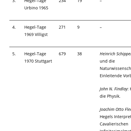
3.
Hegel-Tage
234
19
–
Urbino 1965
4.
Hegel-Tage
271
9
–
1969 Villigst
5.
Hegel-Tage
679
38
Heinrich Schippe
1970 Stuttgart
und die
Naturwissensch
Einleitende Vo
John N. Findlay
:
die Physik.
Joachim Otto Fle
Hegels Interpre
Cavalierischen