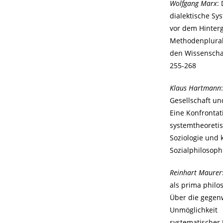
Wolfgang Marx
:
dialektische Sy
vor dem Hinter
Methodenplural
den Wissenscha
255-268
Klaus Hartmann
Gesellschaft un
Eine Konfrontat
systemtheoreti
Soziologie und 
Sozialphilosoph
Reinhart Maurer
als prima philo
Über die gegen
Unmöglichkeit
systematischer 