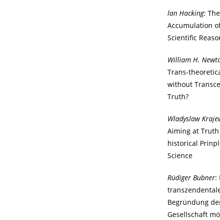
lan Hacking
: Th
Accumulation of
Scientific Reas
William H. Newt
Trans-theoretic
without Transc
Truth?
Wladyslaw Kraje
Aiming at Truth
historical Prinpl
Science
Rüdiger Bubner
:
transzendental
Begründung de
Gesellschaft mö