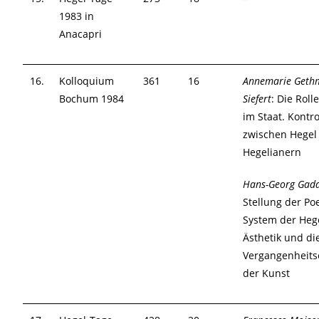
1983 in
Anacapri
16.
Kolloquium
361
16
Annemarie Geth
Bochum 1984
Siefert
: Die Roll
im Staat. Kontr
zwischen Hegel
Hegelianern
Hans-Georg Gad
Stellung der Po
System der Heg
Ästhetik und di
Vergangenheits
der Kunst