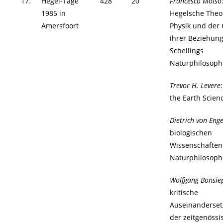
17.
Hegel-Tage
428
20
Francesco Moiso
1985 in
Hegelsche Theo
Amersfoort
Physik und der
ihrer Beziehun
Schellings
Naturphilosoph
Trevor H. Levere
the Earth Scien
Dietrich von Eng
biologischen
Wissenschaften
Naturphilosoph
Wolfgang Bonsie
kritische
Auseinanderset
der zeitgenössi