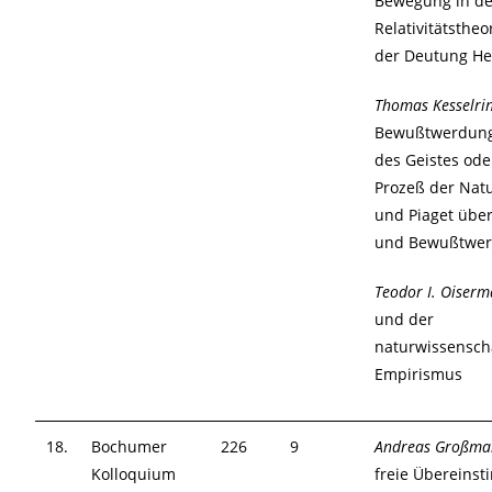
Bewegung in de
Relativitätstheo
der Deutung He
Thomas Kesselri
Bewußtwerdung
des Geistes ode
Prozeß der Nat
und Piaget über
und Bewußtwe
Teodor I. Oiser
und der
naturwissenscha
Empirismus
18.
Bochumer
226
9
Andreas Großm
Kolloquium
freie Übereins