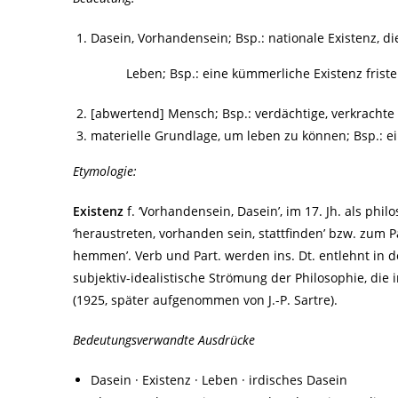
Dasein, Vorhandensein; Bsp.: nationale Existenz, di
Leben; Bsp.: eine kümmerliche Existenz fristen,
[abwertend] Mensch; Bsp.: verdächtige, verkrachte
materielle Grundlage, um leben zu können; Bsp.: ei
Etymologie:
Existenz
f. ‘Vorhandensein, Dasein’, im 17. Jh. als phil
‘heraustreten, vorhanden sein, stattfinden’ bzw. zum Par
hemmen’. Verb und Part. werden ins. Dt. entlehnt in den
subjektiv-idealistische Strömung der Philosophie, die
(1925, später aufgenommen von J.-P. Sartre).
Bedeutungsverwandte Ausdrücke
Dasein · Existenz · Leben · irdisches Dasein