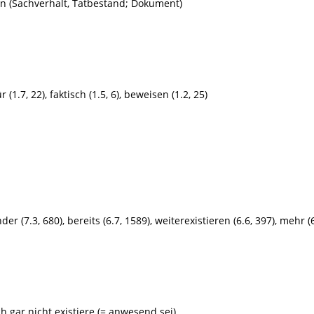
gen (Sachverhalt, Tatbestand; Dokument)
r (1.7, 22), faktisch (1.5, 6), beweisen (1.2, 25)
 (7.3, 680), bereits (6.7, 1589), weiterexistieren (6.6, 397), mehr (6
ich gar nicht existiere (= anwesend sei)