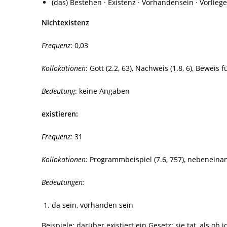
(das) Bestehen · Existenz · Vorhandensein · Vorlie
Nichtexistenz
Frequenz
: 0,03
Kollokationen
: Gott (2.2, 63), Nachweis (1.8, 6), Beweis fü
Bedeutung
: keine Angaben
existieren:
Frequenz:
31
Kollokationen:
Programmbeispiel (7.6, 757), nebeneinander
Bedeutungen:
da sein, vorhanden sein
Beispiele: darüber existiert ein Gesetz; sie tat, als ob 