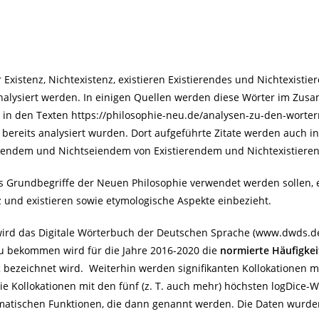
istenz, Nichtexistenz, existieren Existierendes und Nichtexistier
alysiert werden. In einigen Quellen werden diese Wörter im Zus
e in den Texten
https://philosophie-neu.de/analysen-zu-den-worter
bereits analysiert wurden. Dort aufgeführte Zitate werden auch in 
Seiendem und Nichtseiendem von Existierendem und Nichtexistiere
ls Grundbegriffe der Neuen Philosophie verwendet werden sollen, e
z und existieren sowie etymologische Aspekte einbezieht.
wird das Digitale Wörterbuch der Deutschen Sprache (
www.dwds.d
zu bekommen wird für die Jahre 2016-2020 die
normierte Häufigkei
z
bezeichnet wird. Weiterhin werden signifikanten Kollokationen 
e Kollokationen mit den fünf (z. T. auch mehr) höchsten logDice
matischen Funktionen, die dann genannt werden. Die Daten wurde