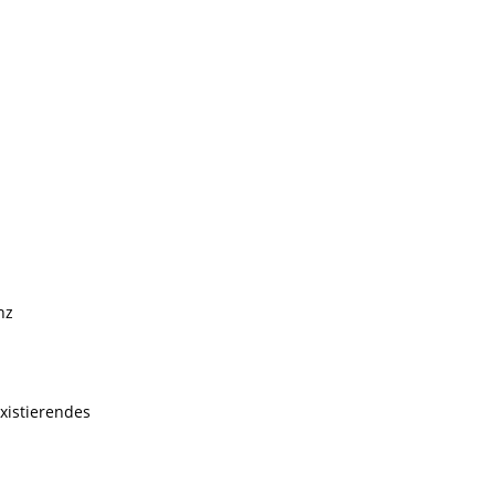
nz
xistierendes